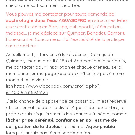
une piscine suffisamment chauffée.
Vous pouvez me contacter pour toute demande de
sophrologie dans l’eau AGUASOFRO
en structures telles
que : centre de bien être, spa, club sportif, rééducation,
thalasso... je me déplace sur Quimper, Bénodet, Combrit,
Fouesnant et Concarneau. J’ai l’exclusivité de la pratique
sur ce secteur.
Actuellement j’interviens à la résidence Domitys de
Quimper, chaque mardi à 18h et 2 samedi matin par mois,
me contacter pour l’inscription et chaque créneau sera
mentionné sur ma page Facebook, n'hésitez pas à suivre
mon actualité via ce
lien
https://www.facebook.com/profile.php?
id=100063315933126
J’ai la chance de disposer de ce bassin qui m’est réservé
et il est privatisé pour l’activité. A partir de septembre, je
proposerais régulièrement des séances à thème, comme
lâcher prise
,
sérénité
,
confiance en soi
,
estime de
soi
,
gestion de la douleur
, et bientôt
Aqua-phobie
lorsque j’aurais passé ma spécialisation.