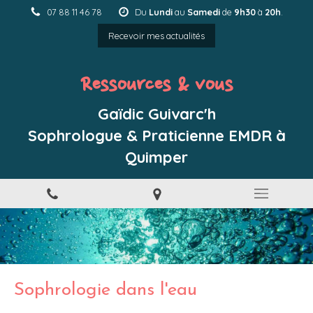
07 88 11 46 78
Du
Lundi
au
Samedi
de
9h30
à
20h
.
Recevoir mes actualités
Ressources & vous
Gaïdic Guivarc'h
Sophrologue & Praticienne EMDR à
Quimper
Sophrologie dans l'eau