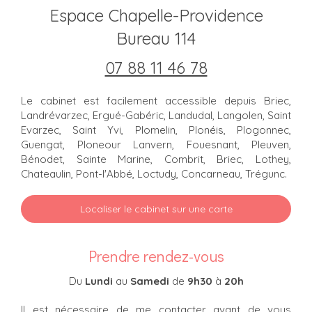
Espace Chapelle-Providence
Bureau 114
07 88 11 46 78
Le cabinet est facilement accessible depuis Briec,
Landrévarzec, Ergué-Gabéric, Landudal, Langolen, Saint
Evarzec, Saint Yvi, Plomelin, Plonéis, Plogonnec,
Guengat, Ploneour Lanvern, Fouesnant, Pleuven,
Bénodet, Sainte Marine, Combrit, Briec, Lothey,
Chateaulin, Pont-l'Abbé, Loctudy, Concarneau, Trégunc.
Localiser le cabinet sur une carte
Prendre rendez-vous
Du
Lundi
au
Samedi
de
9h30
à
20h
Il est nécessaire de me contacter avant de vous