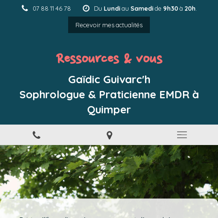
07 88 11 46 78
Du
Lundi
au
Samedi
de
9h30
à
20h
.
Recevoir mes actualités
Ressources & vous
Gaïdic Guivarc'h
Sophrologue & Praticienne EMDR à
Quimper