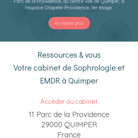
Parc de la Providence, au centre ville de Quimper, à
l'espace Chapelle-Providence, 1er étage.
En savoir plus
Ressources & vous
Votre cabinet de Sophrologie et
EMDR à Quimper
Accéder au cabinet
11 Parc de la Providence
29000
QUIMPER
France