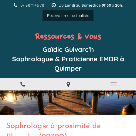
07 88 11 46 78
Du
Lundi
au
Samedi
de
9h30
à
20h
.
Recevoir mes actualités
Ressources & vous
Gaïdic Guivarc'h
Sophrologue & Praticienne EMDR à
Quimper
Sophrologie à proximité de