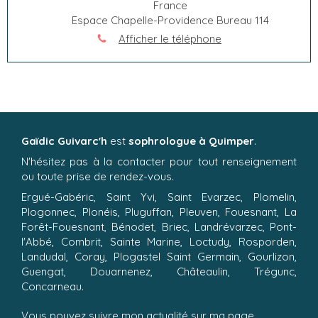
France
Espace Chapelle-Providence Bureau 114
Afficher le téléphone
Gaïdic Guivarc'h
est
sophrologue à Quimper
.
N'hésitez pas à la contacter pour tout renseignement
ou toute prise de rendez-vous.
Ergué-Gabéric, Saint Yvi, Saint Evarzec, Plomelin,
Plogonnec, Plonéis, Pluguffan, Pleuven, Fouesnant, La
Forêt-Fouesnant, Bénodet, Briec, Landrévarzec, Pont-
l'Abbé, Combrit, Sainte Marine, Loctudy, Rosporden,
Landudal, Coray, Plogastel Saint Germain, Gourlizon,
Guengat, Douarnenez, Châteaulin, Trégunc,
Concarneau.
Vous pouvez suivre mon actualité sur ma page