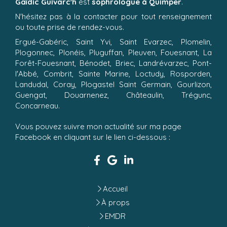
Gaïdic Guivarc'h
est
sophrologue à Quimper
.
N'hésitez pas à la contacter pour tout renseignement
ou toute prise de rendez-vous.
Ergué-Gabéric, Saint Yvi, Saint Evarzec, Plomelin,
Plogonnec, Plonéis, Pluguffan, Pleuven, Fouesnant, La
Forêt-Fouesnant, Bénodet, Briec, Landrévarzec, Pont-
l'Abbé, Combrit, Sainte Marine, Loctudy, Rosporden,
Landudal, Coray, Plogastel Saint Germain, Gourlizon,
Guengat, Douarnenez, Châteaulin, Trégunc,
Concarneau.
Vous pouvez suivre mon actualité sur ma page
Facebook en cliquant sur le lien ci-dessous :
Accueil
À props
EMDR