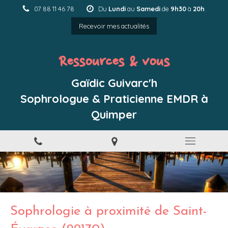
07 88 11 46 78
Du
Lundi
au
Samedi
de
9h30
à
20h
.
Recevoir mes actualités
Ressources & vous
Gaïdic Guivarc'h
Sophrologue & Praticienne EMDR à
Quimper
Sophrologie à proximité de Saint-