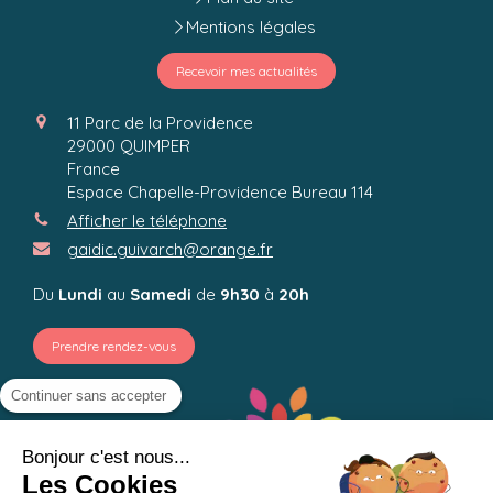
Mentions légales
Recevoir mes actualités
11 Parc de la Providence
29000
QUIMPER
France
Espace Chapelle-Providence Bureau 114
Afficher le téléphone
gaidic.guivarch@orange.fr
Du
Lundi
au
Samedi
de
9h30
à
20h
Prendre rendez-vous
Continuer sans accepter
Bonjour c'est nous...
Les Cookies