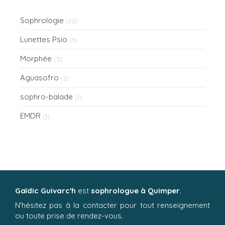
Sophrologie
(22)
Lunettes Psio
(5)
Morphée
(3)
Aguasofro
(2)
sophro-balade
(1)
EMDR
(1)
Gaïdic Guivarc'h
est
sophrologue à Quimper
.
N'hésitez pas à la contacter pour tout renseignement
ou toute prise de rendez-vous.