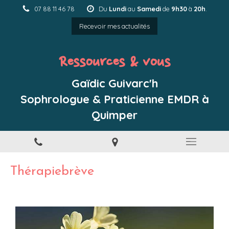
07 88 11 46 78
Du
Lundi
au
Samedi
de
9h30
à
20h
.
Recevoir mes actualités
Ressources & vous
Gaïdic Guivarc'h
Sophrologue & Praticienne EMDR à
Quimper
Thérapiebrève