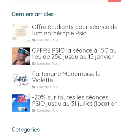
Derniers articles
Offre étudiants pour séance de
luminothérapie Psio
Lunettes Psio
OFFRE PSIO la séance à 15€ au
lieu de 25€ jusqu'au 15 janvier
2021
Lunettes Psio
Partenaire Mademoiselle
Violette
Lunettes Psio
-20% sur toutes les séances
PSIO jusqu'au 31 juillet (location
y compris)
Lunettes Psio
Catégories