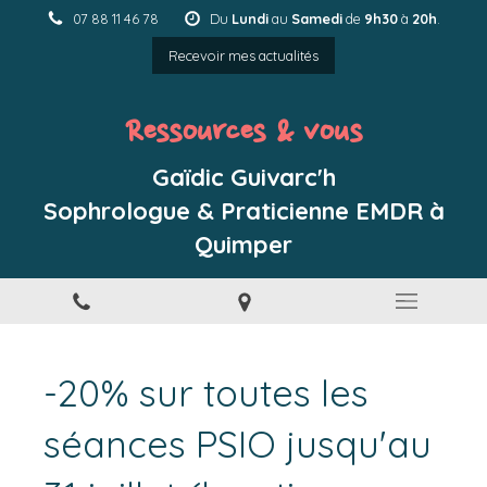
07 88 11 46 78
Du
Lundi
au
Samedi
de
9h30
à
20h
.
Recevoir mes actualités
Ressources & vous
Gaïdic Guivarc'h
Sophrologue & Praticienne EMDR à
Quimper
-20% sur toutes les
séances PSIO jusqu'au