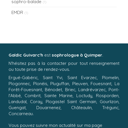
sophro-balade
(1)
EMDR
(1)
Gaïdic Guivarc'h
est
sophrologue à Quimper
.
N'hésitez pas à la contacter pour tout renseignement
ou toute prise de rendez-vous.
Ergué-Gabéric, Saint Yvi, Saint Evarzec, Plomelin,
Plogonnec, Plonéis, Pluguffan, Pleuven, Fouesnant, La
Forêt-Fouesnant, Bénodet, Briec, Landrévarzec, Pont-
l'Abbé, Combrit, Sainte Marine, Loctudy, Rosporden,
Landudal, Coray, Plogastel Saint Germain, Gourlizon,
Guengat, Douarnenez, Châteaulin, Trégunc,
Concarneau.
Vous pouvez suivre mon actualité sur ma page