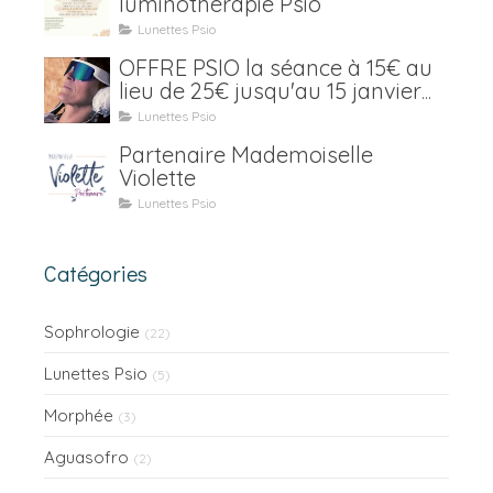
luminothérapie Psio
Lunettes Psio
OFFRE PSIO la séance à 15€ au
lieu de 25€ jusqu'au 15 janvier
2021
Lunettes Psio
Partenaire Mademoiselle
Violette
Lunettes Psio
Catégories
Sophrologie
(22)
Lunettes Psio
(5)
Morphée
(3)
Aguasofro
(2)