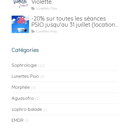
Violette
Lunettes Psio
-20% sur toutes les séances
PSIO jusqu'au 31 juillet (location
y compris)
Lunettes Psio
Catégories
Sophrologie
(22)
Lunettes Psio
(5)
Morphée
(3)
Aguasofro
(2)
sophro-balade
(1)
EMDR
(1)