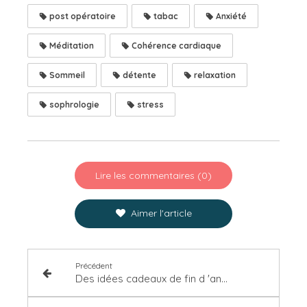
post opératoire
tabac
Anxiété
Méditation
Cohérence cardiaque
Sommeil
détente
relaxation
sophrologie
stress
Lire les commentaires (0)
Aimer l'article
Précédent
Des idées cadeaux de fin d 'année ?