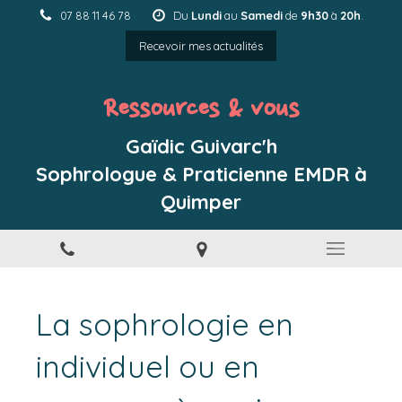
07 88 11 46 78
Du
Lundi
au
Samedi
de
9h30
à
20h
.
Recevoir mes actualités
Ressources & vous
Gaïdic Guivarc'h
Sophrologue & Praticienne EMDR à
Quimper
La sophrologie en
individuel ou en