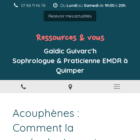
07 88 11 46 78
Du
Lundi
au
Samedi
de
9h30
à
20h
.
Recevoir mes actualités
Ressources & vous
Gaïdic Guivarc'h
Sophrologue & Praticienne EMDR à
Quimper
Acouphènes :
Comment la