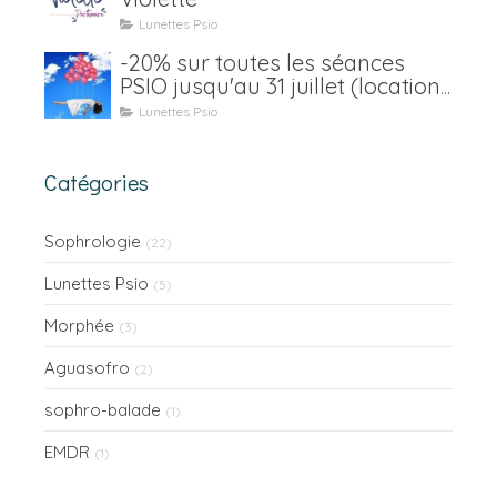
Lunettes Psio
-20% sur toutes les séances
PSIO jusqu'au 31 juillet (location
y compris)
Lunettes Psio
Catégories
Sophrologie
(22)
Lunettes Psio
(5)
Morphée
(3)
Aguasofro
(2)
sophro-balade
(1)
EMDR
(1)