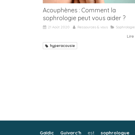
Acouphènes : Comment la
sophrologie peut vous aider ?
21 Août 2020
Ressources & vous
Sophrologie
Lire 
hyperacousie
Gaïdic Guivarc'h
est
sophrologue