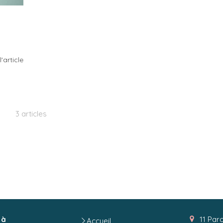
l'article
3 articles
 à
11 Par
Accueil