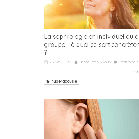
La sophrologie en individuel ou 
groupe ... à quoi ça sert concrèt
?
26 Nov 2020
Ressources & vous
Sophrologie
Lire 
hyperacousie