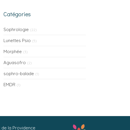
compris)
Catégories
Sophrologie
(22)
Lunettes Psio
(5)
Morphée
(3)
Aguasofro
(2)
sophro-balade
(1)
EMDR
(1)
c de la Providence