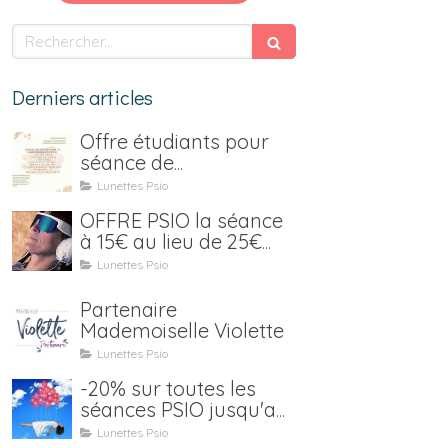
Rechercher
Derniers articles
Offre étudiants pour
séance de
luminothérapie Psio
Lunettes Psio
OFFRE PSIO la séance
à 15€ au lieu de 25€
jusqu'au 15 janvier 2021
Lunettes Psio
Partenaire
Mademoiselle Violette
Lunettes Psio
-20% sur toutes les
séances PSIO jusqu'au
31 juillet (location y
Lunettes Psio