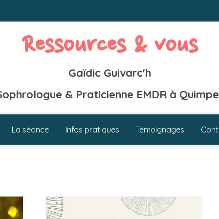
Ressources & vous
Gaïdic Guivarc'h
Sophrologue & Praticienne EMDR à Quimpe
La séance
Infos pratiques
Témoignages
Cont