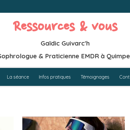
Ressources & vous
Gaïdic Guivarc'h
Sophrologue & Praticienne EMDR à Quimpe
La séance
Infos pratiques
Témoignages
Cont