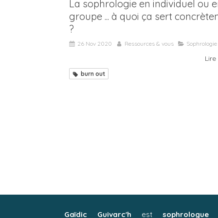
La sophrologie en individuel ou 
groupe ... à quoi ça sert concrèt
?
26 Nov 2020
Ressources & vous
Sophrologie
Lire 
burn out
Gaïdic Guivarc'h
est
sophrologue