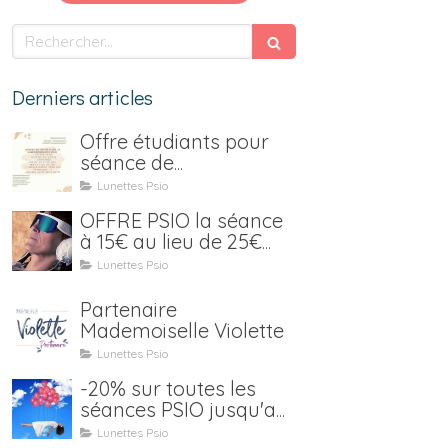
Rechercher
Derniers articles
Offre étudiants pour
séance de
luminothérapie Psio
Lunettes Psio
OFFRE PSIO la séance
à 15€ au lieu de 25€
jusqu'au 15 janvier 2021
Lunettes Psio
Partenaire
Mademoiselle Violette
Lunettes Psio
-20% sur toutes les
séances PSIO jusqu'au
31 juillet (location y
Lunettes Psio