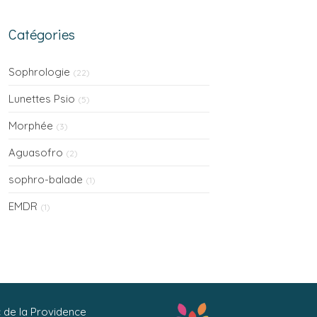
compris)
Catégories
Sophrologie
(22)
Lunettes Psio
(5)
Morphée
(3)
Aguasofro
(2)
sophro-balade
(1)
EMDR
(1)
c de la Providence