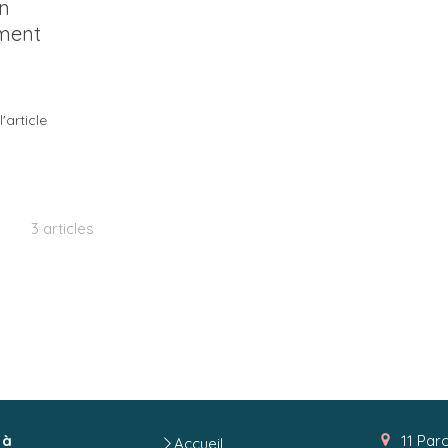
en
ement
l'article
3 articles
 à
11 Par
Accueil