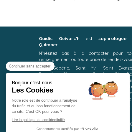
Gaïdic Guivarc'h
est
sophrologue
Quimper
.
N'hésitez pas à la contacter pour to
renseignement ou toute prise de rendez-vou
Continuer sans accepter
Ergué-Gabéric, Saint Yvi, Saint Evarze
Plomelin, Plogonnec, Plonéis, Pluguffa
Pleuven, Fouesnant, La Forêt-Fouesnan
Bonjour c'est nous...
Bénodet, Briec, Landrévarzec, Pont-l'Abb
Les Cookies
Combrit, Sainte Marine, Loctudy, Rosporde
Landudal, Coray, Plogastel Saint Germai
Notre rôle est de contribuer à l'analyse
Gourlizon, Guengat, Douarnenez, Châteauli
du trafic et au bon fonctionnement de
Trégunc, Concarneau.
ce site. C'est OK pour vous ?
Lire la politique de confidentialité
Vous pouvez suivre mon actualité sur ma pa
Facebook en cliquant sur le lien ci-dessous :
Consentements certifiés par