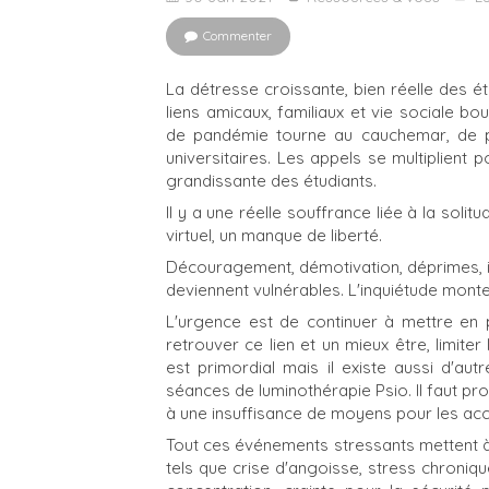
Commenter
La détresse croissante, bien réelle des é
liens amicaux, familiaux et vie sociale bo
de pandémie tourne au cauchemar, de 
universitaires. Les appels se multiplient
grandissante des étudiants.
Il y a une réelle souffrance liée à la sol
virtuel, un manque de liberté.
Découragement, démotivation, déprimes, id
deviennent vulnérables. L'inquiétude monte 
L'urgence est de continuer à mettre en
retrouver ce lien et un mieux être, limit
est primordial mais il existe aussi d'aut
séances de luminothérapie Psio. Il faut pro
à une insuffisance de moyens pour les a
Tout ces événements stressants mettent à 
tels que crise d'angoisse, stress chroniq