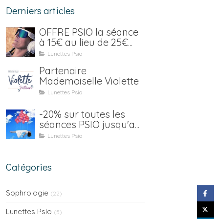
Derniers articles
OFFRE PSIO la séance
à 15€ au lieu de 25€
jusqu'au 15 janvier 2021
Lunettes Psio
Partenaire
Mademoiselle Violette
Lunettes Psio
-20% sur toutes les
séances PSIO jusqu'au
31 juillet (location y
Lunettes Psio
compris)
Catégories
Sophrologie
(22)
Lunettes Psio
(5)