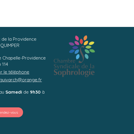
c de la Providence
QUIMPER
e
 Chapelle-Providence
 114
er le téléphone
.guivarch@orange.fr
au
Samedi
de
9h30
à
rendez-vous