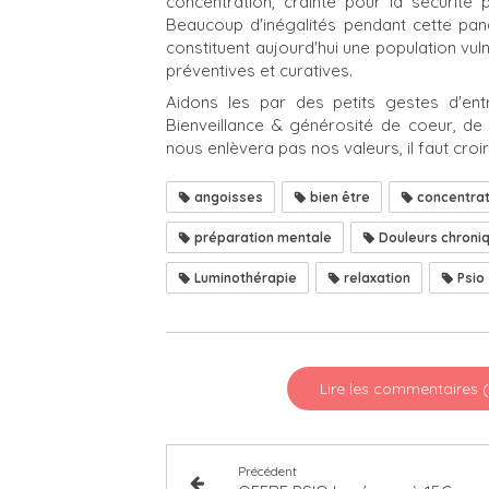
concentration, crainte pour la sécurité 
Beaucoup d'inégalités pendant cette pand
constituent aujourd'hui une population vul
préventives et curatives.
Aidons les par des petits gestes d'ent
Bienveillance & générosité de coeur, de 
nous enlèvera pas nos valeurs, il faut croir
angoisses
bien être
concentrat
préparation mentale
Douleurs chroni
Luminothérapie
relaxation
Psio
Lire les commentaires 
Précédent