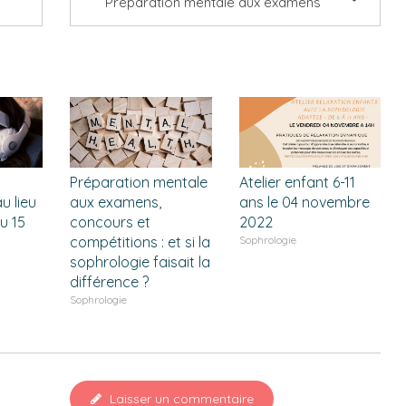
Préparation mentale aux examens
Préparation mentale
Atelier enfant 6-11
u lieu
aux examens,
ans le 04 novembre
u 15
concours et
2022
compétitions : et si la
Sophrologie
sophrologie faisait la
différence ?
Sophrologie
Laisser un commentaire