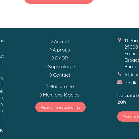
 à
11 Par
Accueil
29000
À props
Franc
ut
EMDR
Espace
s.
Sophrologie
Bureau
c,
Affich
Contact
n,
gaidic
t,
Plan du site
é,
Mentions légales
Du
Lundi
n,
20h
n,
Recevoir mes actualités
n,
Prendre 
ge