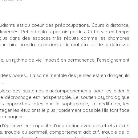
tudiants est au coeur des préoccupations. Cours à distance,
uleversés. Petits boulots parfois perdus. Cette vie en temps
plus dans des espaces très réduits comme les chambres
 pour faire prendre conscience du mal-être et de la détresse
itude, un rythme de vie imposé en permanence, l'enseignement
ées noires... La santé mentale des jeunes est en danger, ils
...
 place des systèmes d'accompagnements pour les aider à
er le décrochage est indispensable. Le soutien psychologique
res approches telles que la sophrologie, la méditation, les
téger les étudiants le plus rapidement possible ! Ils font face
ccompagner.
l'épreuve leur capacité d'adaptation avec des effets nocifs
ue, trouble du sommeil, comportement addictif, trouble de la