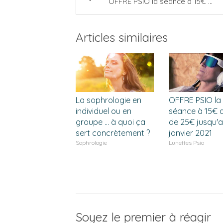
OFFRE PSIO la séance à 15€ au lieu de 25€ jusqu'au 15 janvier 2021
Articles similaires
La sophrologie en
OFFRE PSIO la
individuel ou en
séance à 15€ a
groupe ... à quoi ça
de 25€ jusqu'a
sert concrètement ?
janvier 2021
Sophrologie
Lunettes Psio
Soyez le premier à réagir