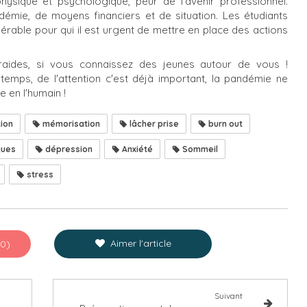
physique et psychologique, peur de l'avenir professionnel.
émie, de moyens financiers et de situation. Les étudiants
nérable pour qui il est urgent de mettre en place des actions
raides, si vous connaissez des jeunes autour de vous !
temps, de l'attention c'est déjà important, la pandémie ne
e en l'humain !
ion
mémorisation
lâcher prise
burn out
ques
dépression
Anxiété
Sommeil
stress
Aimer l'article
(0)
Suivant