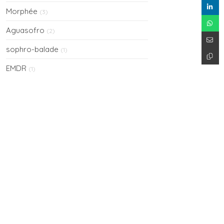
Morphée
(3)
Aguasofro
(2)
sophro-balade
(1)
EMDR
(1)