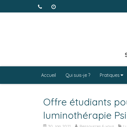
Accueil
Qui suis-je ?
Pratiques
Offre étudiants p
luminothérapie Ps
30 Jan 2021
Ressources & vous
L