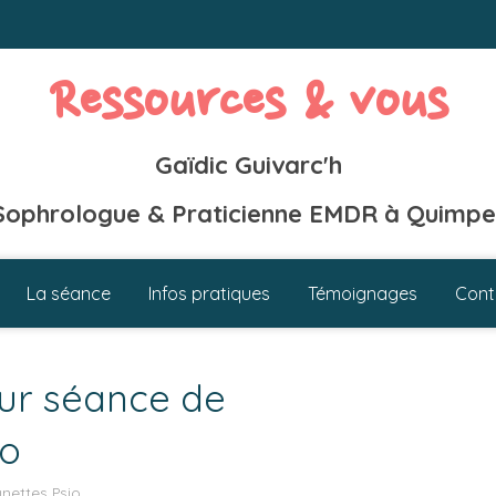
Ressources & vous
Gaïdic Guivarc'h
Sophrologue & Praticienne EMDR à Quimpe
La séance
Infos pratiques
Témoignages
Cont
our séance de
io
unettes Psio