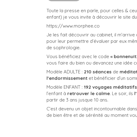
Toute la presse en parle, pour celles & ce
enfant) je vous invite à découvrir le site d
https://www.morphee.co
Je les fait découvrir au cabinet, il m’arr
pour leur permettre d’évaluer par eux mêm
de sophrologie.
Vous bénéficiez avec le code
« bonnenuit
vous faire du bien ou devancez une idée ca
Modèle ADULTE :
210 séances
de
médita
l’endormissement
et bénéficier d’un som
Modèle ENFANT :
192 voyages méditatifs
l’enfant à
retrouver le calme
. Le soir, ils
l
partir de 3 ans jusque 10 ans.
C’est devenu un objet incontournable dan
de bien être et de sérénité au moment voul