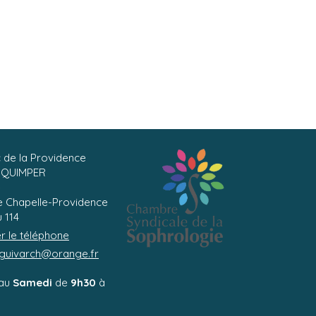
c de la Providence
QUIMPER
e
 Chapelle-Providence
 114
er le téléphone
.guivarch@orange.fr
au
Samedi
de
9h30
à