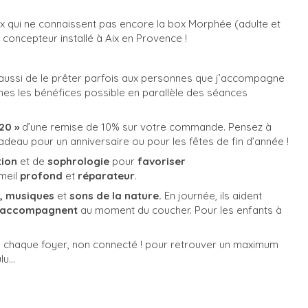
ux qui ne connaissent pas encore la box Morphée (adulte et
u concepteur installé à Aix en Provence !
ive aussi de le prêter parfois aux personnes que j’accompagne
es les bénéfices possible en parallèle des séances
20 »
d’une remise de 10% sur votre commande. Pensez à
deau pour un anniversaire ou pour les fêtes de fin d’année !
tion
et de
sophrologie
pour
favoriser
meil
profond
et
réparateur
.
, musiques
et
sons de la nature.
En journée, ils aident
’accompagnent
au moment du coucher. Pour les enfants à
s chaque foyer, non connecté ! pour retrouver un maximum
u...