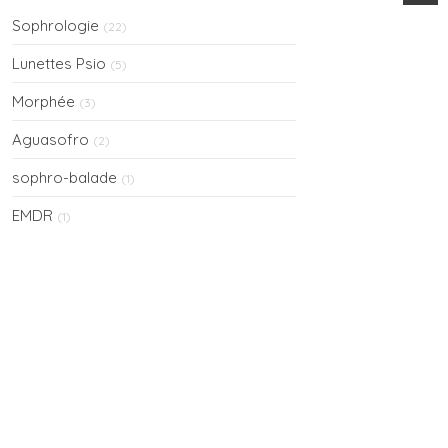
Sophrologie
(22)
Lunettes Psio
(5)
Morphée
(3)
Aguasofro
(2)
sophro-balade
(1)
EMDR
(1)