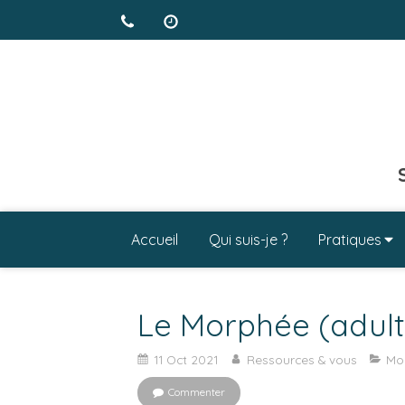
Accueil
Qui suis-je ?
Pratiques
Le Morphée (adult
11 Oct 2021
Ressources & vous
Mo
Commenter