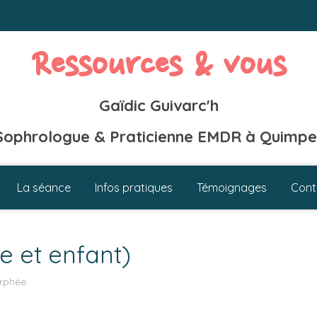
Ressources & vous
Gaïdic Guivarc'h
Sophrologue & Praticienne EMDR à Quimpe
La séance
Infos pratiques
Témoignages
Cont
e et enfant)
rphée