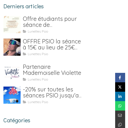
Derniers articles
Offre étudiants pour
séance de
luminothérapie Psio
Lunettes Psio
OFFRE PSIO la séance
à 15€ au lieu de 25€
jusqu'au 15 janvier 2021
Lunettes Psio
Partenaire
Mademoiselle Violette
Lunettes Psio
-20% sur toutes les
séances PSIO jusqu'au
31 juillet (location y
Lunettes Psio
compris)
Catégories