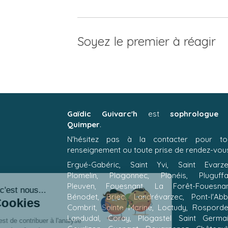
Soyez le premier à réagir
Gaïdic Guivarc'h
est
sophrologue
Quimper
.
N'hésitez pas à la contacter pour to
renseignement ou toute prise de rendez-vou
Continuer sans accepter
Ergué-Gabéric, Saint Yvi, Saint Evarze
Plomelin, Plogonnec, Plonéis, Pluguffa
Pleuven, Fouesnant, La Forêt-Fouesnan
Bonjour c'est nous...
Bénodet, Briec, Landrévarzec, Pont-l'Abb
Les Cookies
Combrit, Sainte Marine, Loctudy, Rosporde
Landudal, Coray, Plogastel Saint Germai
Notre rôle est de contribuer à l'analyse