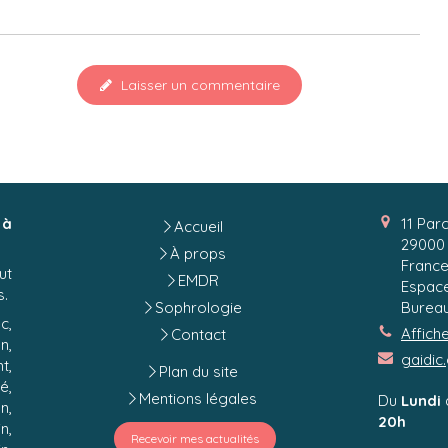
Laisser un commentaire
 à
11 Par
Accueil
29000
À props
Franc
ut
EMDR
Espace
s.
Sophrologie
Bureau
c,
Affich
Contact
n,
gaidic
t,
Plan du site
é,
Mentions légales
Du
Lundi
n,
20h
n,
Recevoir mes actualités