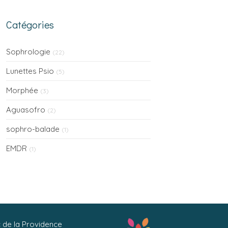
compris)
Catégories
Sophrologie
(22)
Lunettes Psio
(5)
Morphée
(3)
Aguasofro
(2)
sophro-balade
(1)
EMDR
(1)
c de la Providence