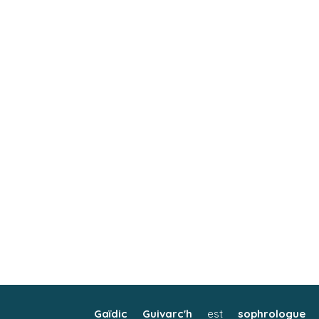
Gaïdic Guivarc'h
est
sophrologue