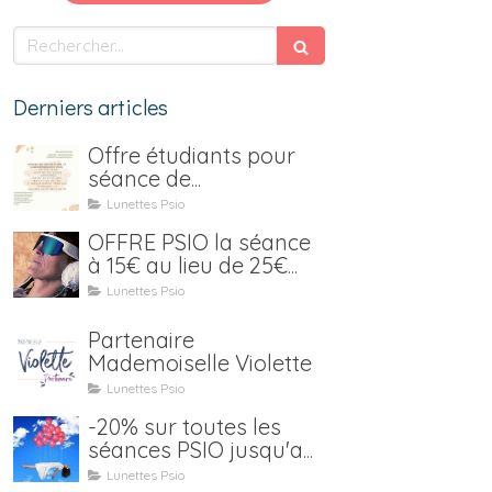
Rechercher
Derniers articles
Offre étudiants pour
séance de
luminothérapie Psio
Lunettes Psio
OFFRE PSIO la séance
à 15€ au lieu de 25€
jusqu'au 15 janvier 2021
Lunettes Psio
Partenaire
Mademoiselle Violette
Lunettes Psio
-20% sur toutes les
séances PSIO jusqu'au
31 juillet (location y
Lunettes Psio