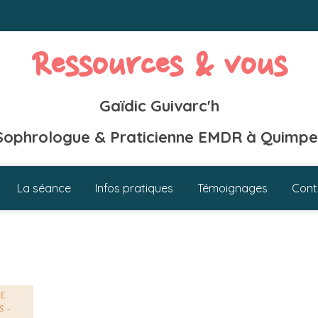
Ressources & vous
Gaïdic Guivarc'h
Sophrologue & Praticienne EMDR à Quimpe
La séance
Infos pratiques
Témoignages
Cont