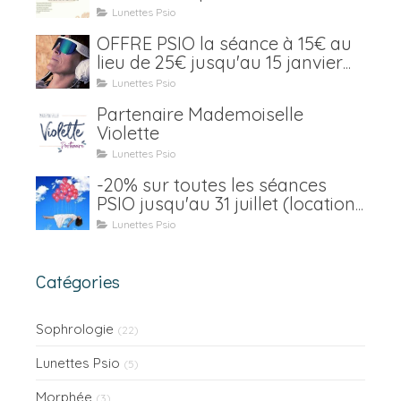
Lunettes Psio
OFFRE PSIO la séance à 15€ au
lieu de 25€ jusqu'au 15 janvier
2021
Lunettes Psio
Partenaire Mademoiselle
Violette
Lunettes Psio
-20% sur toutes les séances
PSIO jusqu'au 31 juillet (location
y compris)
Lunettes Psio
Catégories
Sophrologie
(22)
Lunettes Psio
(5)
Morphée
(3)