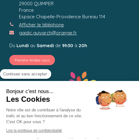
29000
QUIMPER
France
Espace Chapelle-Providence Bureau 114
Afficher le téléphone
gaidic.guivarch@orange.fr
Du
Lundi
au
Samedi
de
9h30
à
20h
Prendre rendez-vous
Continuer sans accepter
Bonjour c'est nous...
Les Cookies
Notre rôle est de contribuer à l'analyse du
trafic et au bon fonctionnement de ce site.
C'est OK pour vous ?
Lire la politique de confidentialité