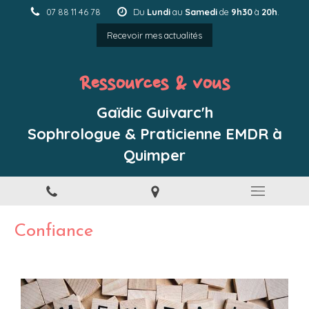
07 88 11 46 78
Du
Lundi
au
Samedi
de
9h30
à
20h
.
Recevoir mes actualités
Ressources & vous
Gaïdic Guivarc'h
Sophrologue & Praticienne EMDR à
Quimper
Confiance