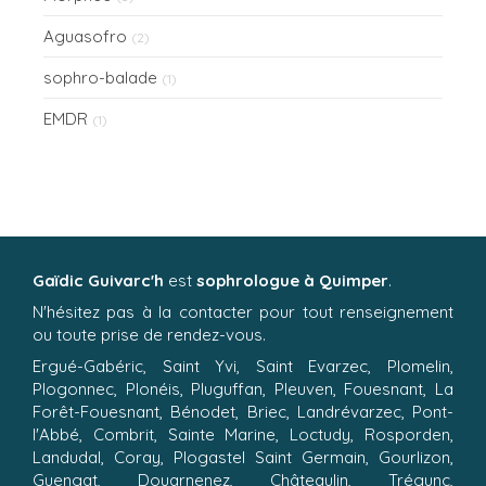
Aguasofro
(2)
sophro-balade
(1)
EMDR
(1)
Gaïdic Guivarc'h
est
sophrologue à Quimper
.
N'hésitez pas à la contacter pour tout renseignement
ou toute prise de rendez-vous.
Ergué-Gabéric, Saint Yvi, Saint Evarzec, Plomelin,
Plogonnec, Plonéis, Pluguffan, Pleuven, Fouesnant, La
Forêt-Fouesnant, Bénodet, Briec, Landrévarzec, Pont-
l'Abbé, Combrit, Sainte Marine, Loctudy, Rosporden,
Landudal, Coray, Plogastel Saint Germain, Gourlizon,
Guengat, Douarnenez, Châteaulin, Trégunc,