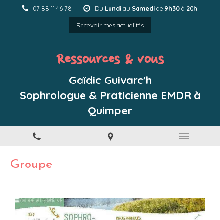
07 88 11 46 78
Du
Lundi
au
Samedi
de
9h30
à
20h
.
Recevoir mes actualités
Ressources & vous
Gaïdic Guivarc'h
Sophrologue & Praticienne EMDR à
Quimper
Groupe