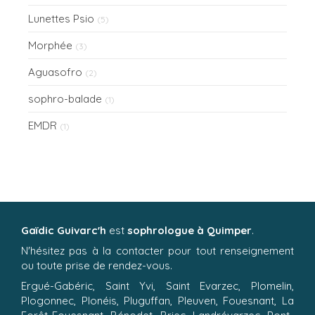
Lunettes Psio
(5)
Morphée
(3)
Aguasofro
(2)
sophro-balade
(1)
EMDR
(1)
Gaïdic Guivarc'h
est
sophrologue à Quimper
.
N'hésitez pas à la contacter pour tout renseignement
ou toute prise de rendez-vous.
Ergué-Gabéric, Saint Yvi, Saint Evarzec, Plomelin,
Plogonnec, Plonéis, Pluguffan, Pleuven, Fouesnant, La