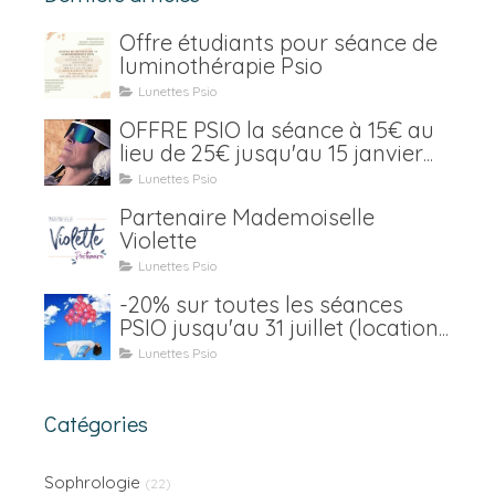
Offre étudiants pour séance de
luminothérapie Psio
Lunettes Psio
OFFRE PSIO la séance à 15€ au
lieu de 25€ jusqu'au 15 janvier
2021
Lunettes Psio
Partenaire Mademoiselle
Violette
Lunettes Psio
-20% sur toutes les séances
PSIO jusqu'au 31 juillet (location
y compris)
Lunettes Psio
Catégories
Sophrologie
(22)