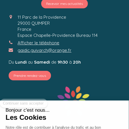
Recevoir mes actualités
11 Parc de la Providence
29000
QUIMPER
France
Espace Chapelle-Providence Bureau 114
Afficher le téléphone
gaidic.guivarch@orange.fr
Du
Lundi
au
Samedi
de
9h30
à
20h
Prendre rendez-vous
Continuer sans accepter
Bonjour c'est nous...
Les Cookies
Notre rôle est de contribuer à l'analyse du trafic et au bon